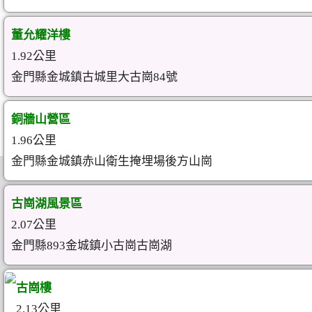
董允耀洋樓
1.92公里
金門縣金城鎮古城里大古崗84號
銅牆山營區
1.96公里
金門縣金城鎮赤山衛生掩埋場後方山崗
古崗湖風景區
2.07公里
金門縣893金城鎮小古崗古崗湖
古崗樓
2.13公里