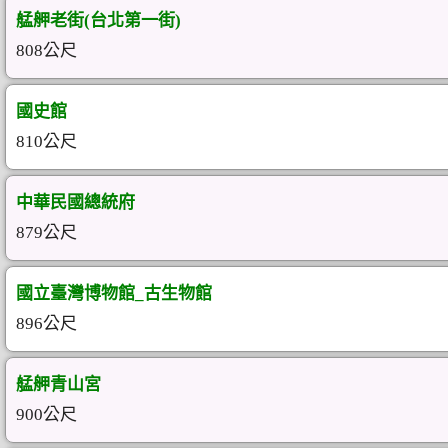
艋舺老街(台北第一街)
808公尺
國史館
810公尺
中華民國總統府
879公尺
國立臺灣博物館_古生物館
896公尺
艋舺青山宮
900公尺