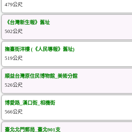
479公尺
《台灣新生報》舊址
502公尺
撫臺街洋樓 (《人民導報》舊址)
519公尺
順益台灣原住民博物館_美術分館
526公尺
博愛路_漢口街_相機街
566公尺
臺北北門郵局_臺北901支