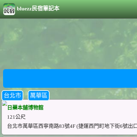
bluezz民宿筆記本
台北市
萬華區
日藥本舖博物館
121公尺
台北市萬華區西寧南路83號4F (捷運西門町地下街6號出口