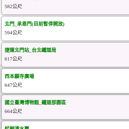
582公尺
北門_承恩門(目前暫停開放)
594公尺
捷運北門站_台北鐵道局
617公尺
西本願寺廣場
647公尺
國立臺灣博物館_鐵道部園區
664公尺
艋舺清水巖