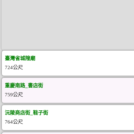
臺灣省城隍廟
724公尺
重慶南路_書店街
759公尺
沅陵商店街_鞋子街
764公尺