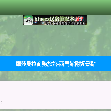
摩莎曼拉商務旅館-西門館附近景點
)