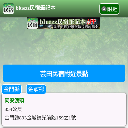
bluezz民宿筆記本
附近
芸田民宿附近景點
金門縣
金寧鄉
同安渡頭
354公尺
金門縣893金城鎮光前路159之1號