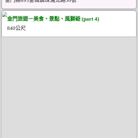
金門縣893金城鎮珠浦北路36號
金門旅遊－美食、景點、風獅爺 (part 4)
840公尺