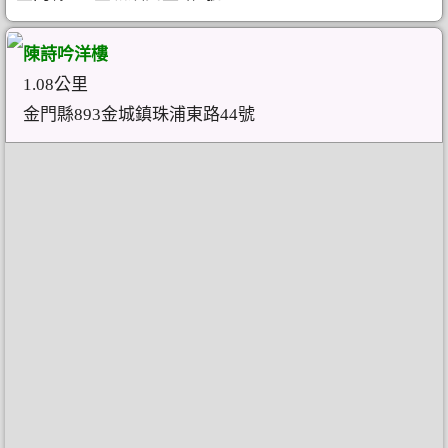
陳詩吟洋樓
1.08公里
金門縣893金城鎮珠浦東路44號