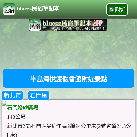
bluezz民宿筆記本
附近
半島海悅渡假會館附近景點
新北市
石門區
石門婚紗廣場
143公尺
新北市253石門區尖鹿里臺2線24公里處(2號省道24.3公
里處)