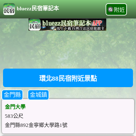
bluezz民宿筆記本
附近
環北88民宿附近景點
金門縣
金城鎮
金門大學
583公尺
金門縣892金寧鄉大學路1號