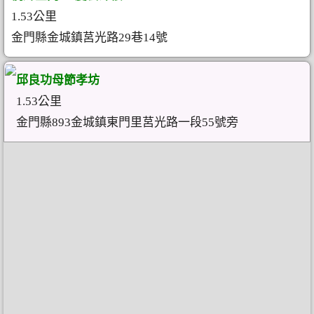
1.53公里
金門縣金城鎮莒光路29巷14號
邱良功母節孝坊
1.53公里
金門縣893金城鎮東門里莒光路一段55號旁