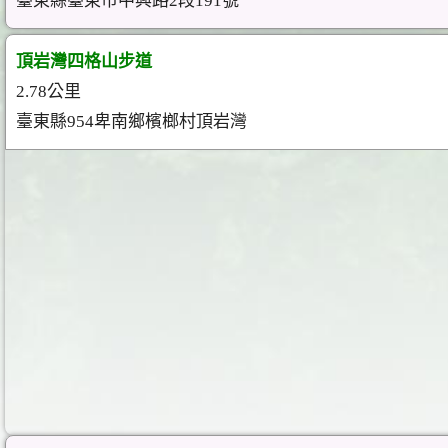
臺東縣臺東市中興路2段191號
頂岩灣四格山步道
2.78公里
臺東縣954卑南鄉檳榔村頂岩灣