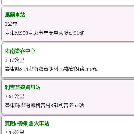
馬蘭車站
3公里
臺東縣950臺東市馬蘭里東糖街91號
卑南遊客中心
3.37公里
臺東縣954卑南鄉賓朗村16鄰賓朗路286號
利吉旅遊資訊站
3.61公里
臺東縣卑南鄉利吉村3鄰利吉路52號
賓朗(檳榔)舊火車站
3.93公里