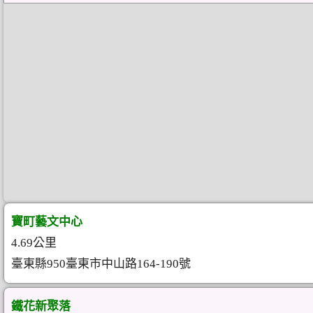
寶町藝文中心
4.69公里
臺東縣950臺東市中山路164-190號
鐵花新聚落