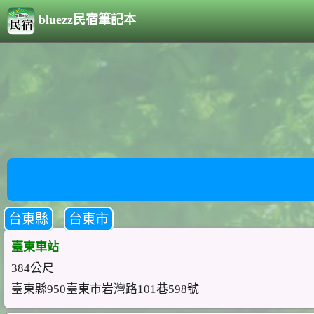
bluezz民宿筆記本
台東縣
台東市
臺東車站
384公尺
臺東縣950臺東市岩灣路101巷598號