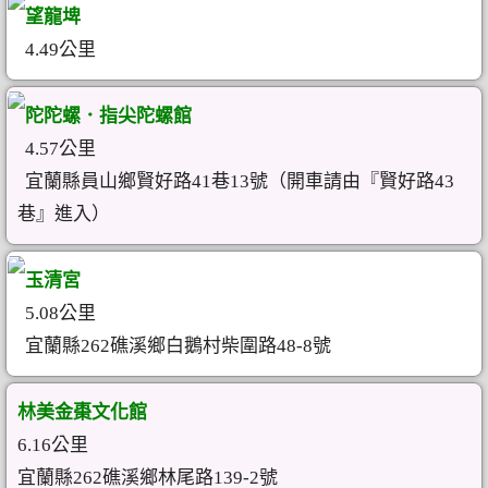
望龍埤
4.49公里
陀陀螺．指尖陀螺館
4.57公里
宜蘭縣員山鄉賢好路41巷13號（開車請由『賢好路43
巷』進入）
玉清宮
5.08公里
宜蘭縣262礁溪鄉白鵝村柴圍路48-8號
林美金棗文化館
6.16公里
宜蘭縣262礁溪鄉林尾路139-2號