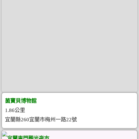
菌寶貝博物館
1.86公里
宜蘭縣260宜蘭市梅州一路22號
宜蘭東門觀光夜市