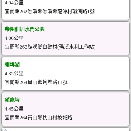
4.04公里
宜蘭縣262礁溪鄉礁溪鄉龍潭村環湖路1號
柴圍佃圳水門公園
4.06公里
宜蘭縣262礁溪鄉白鵝村(礁溪水利工作站)
蜊埤湖
4.35公里
宜蘭縣264員山鄉蜊埤路11號
望龍埤
4.45公里
宜蘭縣264員山鄉枕山村坡城路