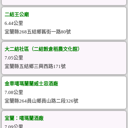
二結王公廟
6.44公里
宜蘭縣268五結鄉舊街一路80號
大二結社區（二結穀倉稻農文化館）
7.05公里
宜蘭縣五結鄉三興西路171號
金車噶瑪蘭蘭威士忌酒廠
7.08公里
宜蘭縣264員山鄉員山路二段326號
宜蘭：噶瑪蘭酒廠
7.09公里