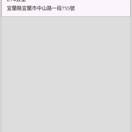
宜蘭縣宜蘭市中山路一段755號