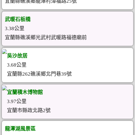
宜蘭縣礁溪鄉龍潭村漳福路25號
武暖石板橋
3.38公里
宜蘭縣礁溪鄉光武村武暖路福德廟前
吳沙故居
3.68公里
宜蘭縣262礁溪鄉北門巷39號
宜蘭積木博物館
3.97公里
宜蘭市縣政北路2號
龍潭湖風景區