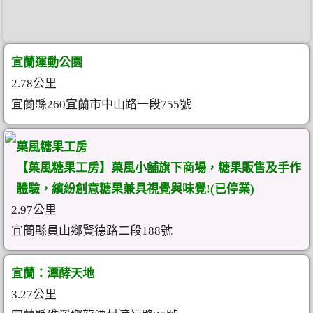
宜蘭運動公園
2.78公里
宜蘭縣260宜蘭市中山路一段755號
菓風糖果工房
【菓風糖果工房】菓風小舖旗下商場，糖果販售及手作
體驗，繽紛創意糖果兼具視覺與味覺!(已停業)
2.97公里
宜蘭縣員山鄉賢德路二段188號
宜蘭：潭酵天地
3.27公里