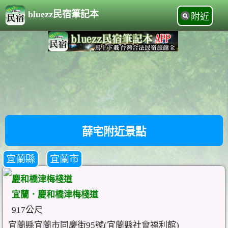
bluezz民宿筆記本
附近
薛宅附近景點
宜蘭縣
宜蘭市
慶和橋津梅棧道
宜蘭．慶和橋津梅棧道
917公尺
宜蘭縣宜蘭市同慶街95號(宜蘭縣社會福利館)