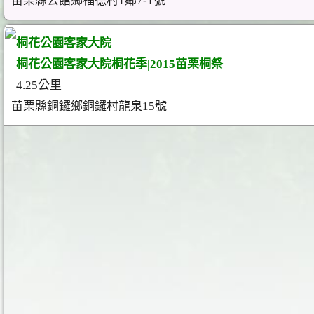
苗栗縣公館鄉福德村1鄰7-1號
桐花公園客家大院
桐花公園客家大院桐花季|2015苗栗桐祭
4.25公里
苗栗縣銅鑼鄉銅鑼村龍泉15號