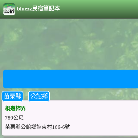
bluezz民宿筆記本
苗栗縣
公館鄉
桐遊柿界
789公尺
苗栗縣公館鄉館東村166-6號