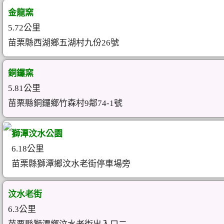
金龍窯
5.72公里
苗栗縣西湖鄉五湖村九份26號
銅鑼窯
5.81公里
苗栗縣銅鑼鄉竹森村9鄰74-1號
獅潭汶水公園
6.18公里
苗栗縣獅潭鄉汶水老街停車場旁
汶水老街
6.3公里