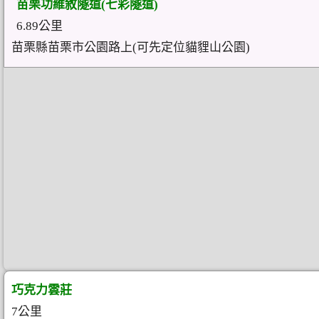
苗栗功維敘隧道(七彩隧道)
6.89公里
苗栗縣苗栗市公園路上(可先定位貓貍山公園)
巧克力雲莊
7公里