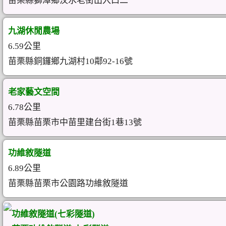
苗栗縣獅潭鄉汶水老街出入口二
九湖休閒農場
6.59公里
苗栗縣銅鑼鄉九湖村10鄰92-16號
老家藝文空間
6.78公里
苗栗縣苗栗市中苗里建台街1巷13號
功維敘隧道
6.89公里
苗栗縣苗栗市公園路功維敘隧道
功維敘隧道(七彩隧道)