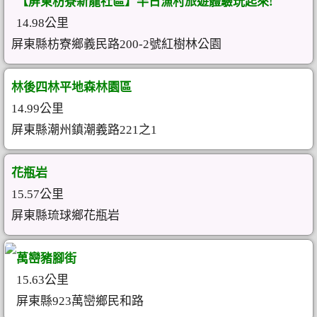
【屏東枋寮新龍社區】半日漁村旅遊體驗玩起來!
14.98公里
屏東縣枋寮鄉義民路200-2號紅樹林公園
林後四林平地森林園區
14.99公里
屏東縣潮州鎮潮義路221之1
花瓶岩
15.57公里
屏東縣琉球鄉花瓶岩
萬巒豬腳街
15.63公里
屏東縣923萬巒鄉民和路