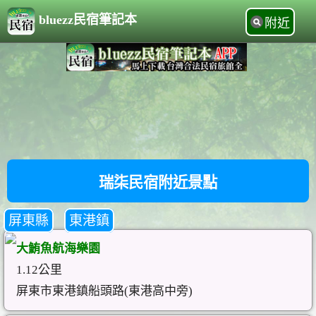
bluezz民宿筆記本
附近
瑞柒民宿附近景點
屏東縣
東港鎮
大鮪魚航海樂園
1.12公里
屏東市東港鎮船頭路(東港高中旁)