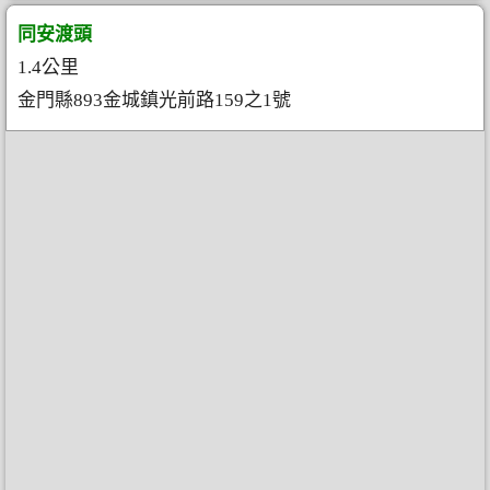
同安渡頭
1.4公里
金門縣893金城鎮光前路159之1號