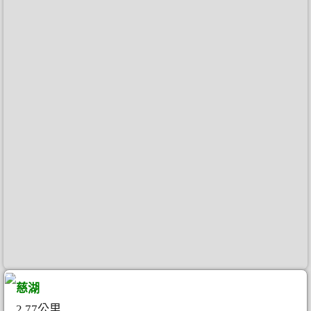
慈湖
2.77公里