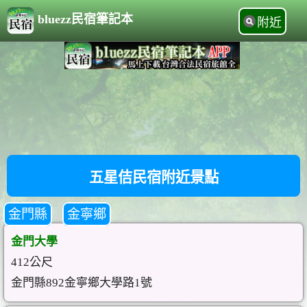
bluezz民宿筆記本
附近
五星佶民宿附近景點
金門縣
金寧鄉
金門大學
412公尺
金門縣892金寧鄉大學路1號