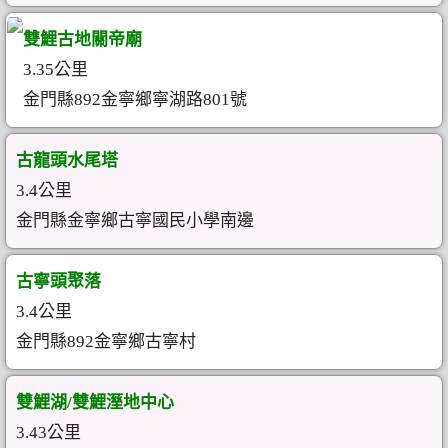
雙鯉古地關帝廟
3.35公里
金門縣892金寧鄉寧湖路801號
古龍頭水尾塔
3.4公里
金門縣金寧鄉古寧國民小學南邊
古寧頭聚落
3.4公里
金門縣892金寧鄉古寧村
雙鯉湖/雙鯉溼地中心
3.43公里