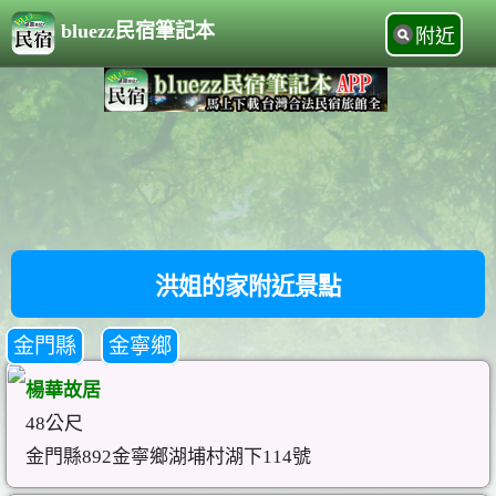
bluezz民宿筆記本
附近
洪姐的家附近景點
金門縣
金寧鄉
楊華故居
48公尺
金門縣892金寧鄉湖埔村湖下114號