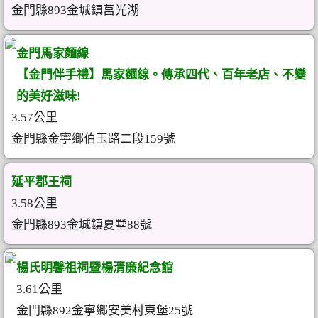
金門縣893金城鎮莒光湖
金門馬家麵線
【金門伴手禮】馬家麵線。傳承四代、百年老店、不變
的美好滋味!
3.57公里
金門縣金寧鄉伯玉路二段159號
延平郡王祠
3.58公里
金門縣893金城鎮夏墅88號
楊氏明馨祖祠暨楊清廉紀念館
3.61公里
金門縣892金寧鄉安美村東堡25號