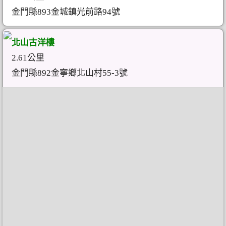
金門縣893金城鎮光前路94號
北山古洋樓
2.61公里
金門縣892金寧鄉北山村55-3號