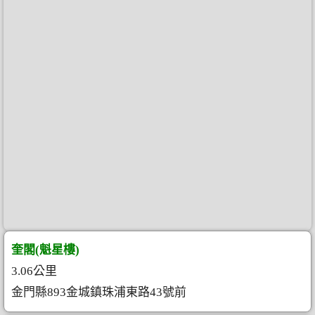
奎閣(魁星樓)
3.06公里
金門縣893金城鎮珠浦東路43號前