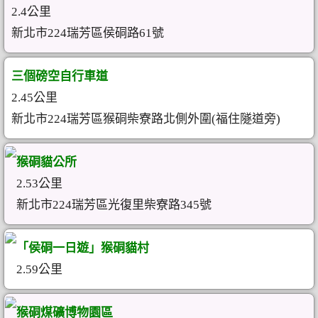
2.4公里
新北市224瑞芳區侯硐路61號
三個磅空自行車道
2.45公里
新北市224瑞芳區猴硐柴寮路北側外圍(福住隧道旁)
猴硐貓公所
2.53公里
新北市224瑞芳區光復里柴寮路345號
「侯硐一日遊」猴硐貓村
2.59公里
猴硐煤礦博物園區