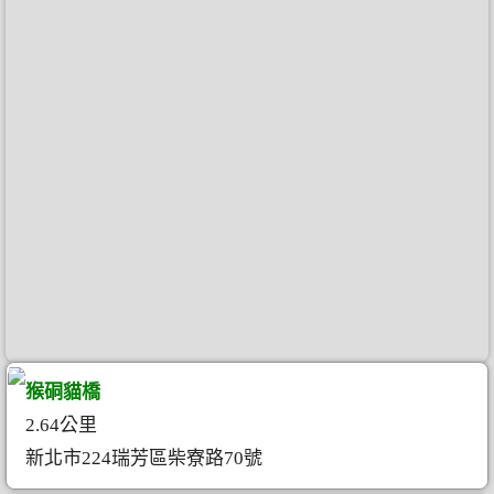
猴硐貓橋
2.64公里
新北市224瑞芳區柴寮路70號