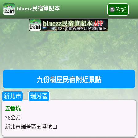
bluezz民宿筆記本
附近
九份樹屋民宿附近景點
新北市
瑞芳區
五番坑
76公尺
新北市瑞芳區五番坑口