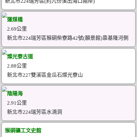
新北市224瑞芳區(約九份溪出海口兩岸)
運煤橋
2.69公里
新北市224瑞芳區猴硐柴寮路42號(願景館)靠基隆河側
燦光寮古道
2.88公里
新北市227雙溪區金瓜石燦光寮山
陰陽海
2.91公里
新北市224瑞芳區水湳洞
猴硐礦工文史館