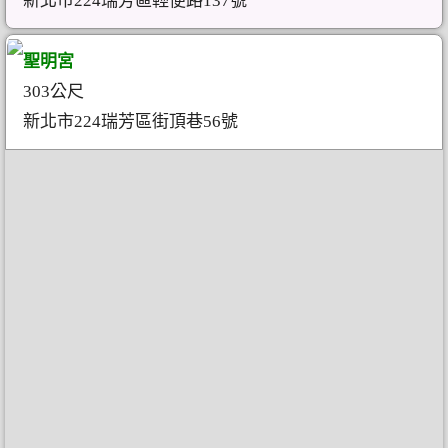
新北市224瑞芳區輕便路137號
聖明宮
303公尺
新北市224瑞芳區街頂巷56號