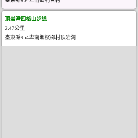
臺東縣954卑南鄉利吉村
頂岩灣四格山步道
2.47公里
臺東縣954卑南鄉檳榔村頂岩灣