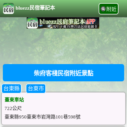
bluezz民宿筆記本
附近
柴府客棧民宿附近景點
台東縣
台東市
臺東車站
722公尺
臺東縣950臺東市岩灣路101巷598號