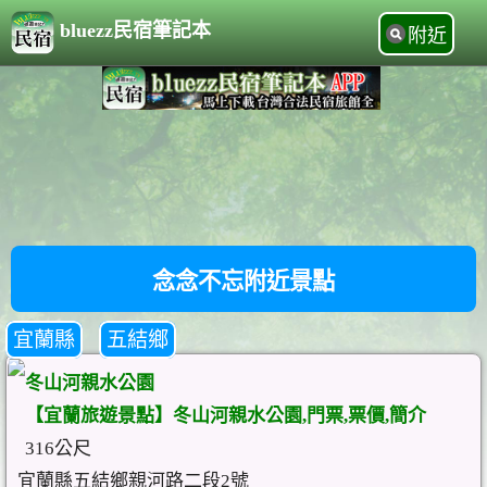
bluezz民宿筆記本
附近
念念不忘附近景點
宜蘭縣
五結鄉
冬山河親水公園
【宜蘭旅遊景點】冬山河親水公園,門票,票價,簡介
316公尺
宜蘭縣五結鄉親河路二段2號