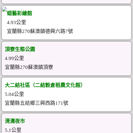
蜡藝彩繪館
4.93公里
宜蘭縣270蘇澳鎮德興六路7號
頂寮生態公園
4.99公里
宜蘭縣270蘇澳鎮頂寮
大二結社區（二結穀倉稻農文化館）
5.04公里
宜蘭縣五結鄉三興西路171號
清溝夜市
5.1公里