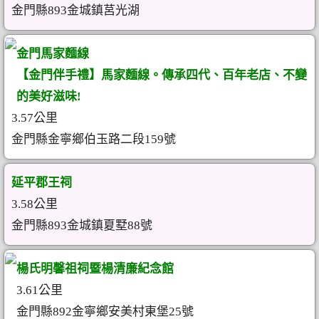
金門縣893金城鎮莒光湖
金門馬家麵線
【金門伴手禮】馬家麵線。傳承四代、百年老店、不變
的美好滋味!
3.57公里
金門縣金寧鄉伯玉路二段159號
延平郡王祠
3.58公里
金門縣893金城鎮夏墅88號
楊氏明馨祖祠暨楊清廉紀念館
3.61公里
金門縣892金寧鄉安美村東堡25號