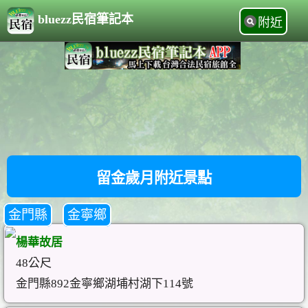
bluezz民宿筆記本
附近
留金歲月附近景點
金門縣
金寧鄉
楊華故居
48公尺
金門縣892金寧鄉湖埔村湖下114號