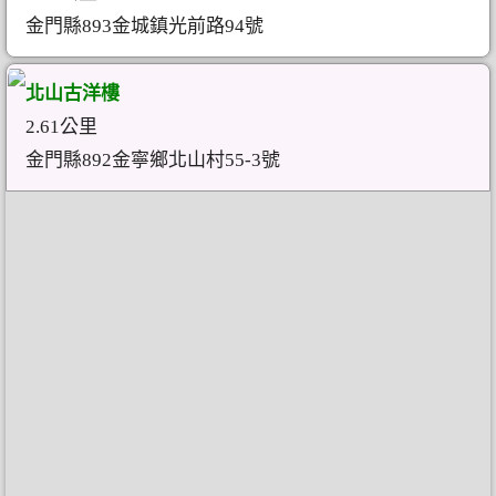
金門縣893金城鎮光前路94號
北山古洋樓
2.61公里
金門縣892金寧鄉北山村55-3號