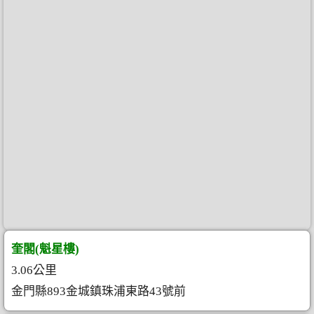
奎閣(魁星樓)
3.06公里
金門縣893金城鎮珠浦東路43號前