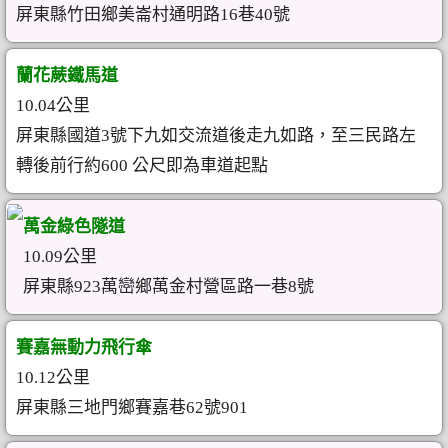
屏東縣竹田鄉美崙村通明路16巷40號
蘭花蕨鐵馬道
10.04公里
屏東縣國道3號下九如交流道後走九如路，至三民路左
轉後前行約600 公尺即為車道起點
萬金綠色隧道
10.09公里
屏東縣923萬巒鄉萬金村營區路一巷8號
賽嘉無動力飛行傘
10.12公里
屏東縣三地門鄉賽嘉巷62號901