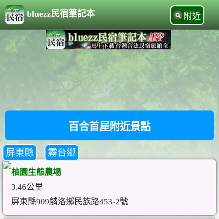
bluezz民宿筆記本
附近
百合首屋附近景點
屏東縣
霧台鄉
柚園生態農場
3.46公里
屏東縣909麟洛鄉民族路453-2號