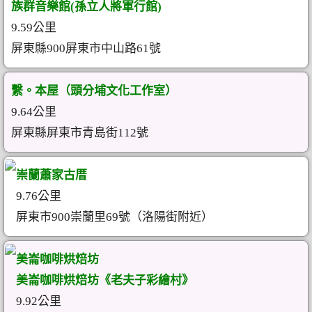
族群音樂館(孫立人將軍行館)
9.59公里
屏東縣900屏東市中山路61號
繫。本屋（頭分埔文化工作室）
9.64公里
屏東縣屏東市青島街112號
崇蘭蕭家古厝
9.76公里
屏東市900崇蘭里69號（洛陽街附近）
美崙咖啡烘焙坊
美崙咖啡烘焙坊《老夫子彩繪村》
9.92公里