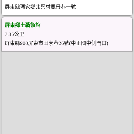
屏東縣瑪家鄉北葉村風景巷一號
屏東鄉土藝術館
7.35公里
屏東縣900屏東市田寮巷26號(中正國中側門口)