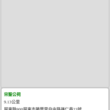
宗聖公祠
9.13公里
屏東縣900屏東市勝豐里自由路謙仁巷23號