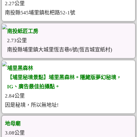
2.27公里
南投縣545埔里鎮枇杷路52-1號
南投紙匠工房
2.73公里
南投縣埔里鎮大城里恆吉巷6號(恆吉城宣紙村)
埔里黑森林
【埔里秘境景點】埔里黑森林。隱藏版夢幻秘境，
IG、廣告最佳拍攝點。
2.84公里
因是秘境，所以無地址!
地母廟
3.08公里