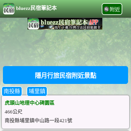
bluezz民宿筆記本
附近
隱月行旅民宿附近景點
南投縣
埔里鎮
虎頭山地理中心碑園區
466公尺
南投縣埔里鎮中山路一段421號