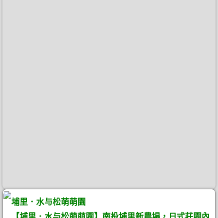
埔里．水与松萌萌園
【埔里．水与松萌萌園】南投埔里新農場，日式莊園內