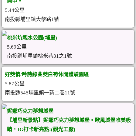
開中。
5.44公里
南投縣埔里鎮大學路1號
桃米坑親水公園(埔里)
5.69公里
南投縣埔里鎮桃米巷31之1號
好茭情/吟詩綠曲茭白筍休閒體驗園區
5.87公里
南投縣545埔里鎮一新二巷11號
妮娜巧克力夢想城堡
【埔里新景點】妮娜巧克力夢想城堡。歐風城堡唯美吸
睛，IG打卡新亮點!(觀光工廠)