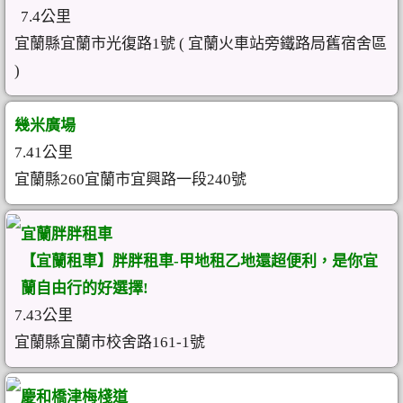
7.4公里
宜蘭縣宜蘭市光復路1號 ( 宜蘭火車站旁鐵路局舊宿舍區
)
幾米廣場
7.41公里
宜蘭縣260宜蘭市宜興路一段240號
宜蘭胖胖租車
【宜蘭租車】胖胖租車-甲地租乙地還超便利，是你宜
蘭自由行的好選擇!
7.43公里
宜蘭縣宜蘭市校舍路161-1號
慶和橋津梅棧道