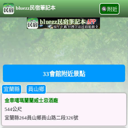
bluezz民宿筆記本
附近
33會館附近景點
宜蘭縣
員山鄉
金車噶瑪蘭蘭威士忌酒廠
544公尺
宜蘭縣264員山鄉員山路二段326號