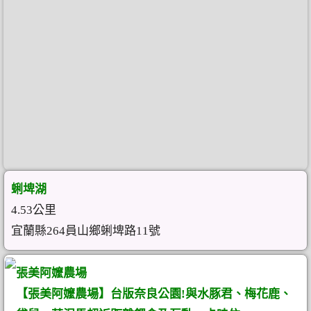
蜊埤湖
4.53公里
宜蘭縣264員山鄉蜊埤路11號
張美阿嬤農場
【張美阿嬤農場】台版奈良公園!與水豚君、梅花鹿、