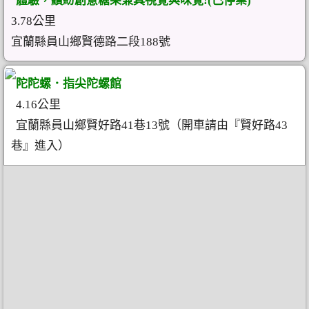
體驗，繽紛創意糖果兼具視覺與味覺!(已停業)
3.78公里
宜蘭縣員山鄉賢德路二段188號
陀陀螺．指尖陀螺館
4.16公里
宜蘭縣員山鄉賢好路41巷13號（開車請由『賢好路43
巷』進入）