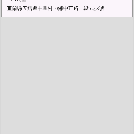
宜蘭縣五結鄉中興村10鄰中正路二段6之8號