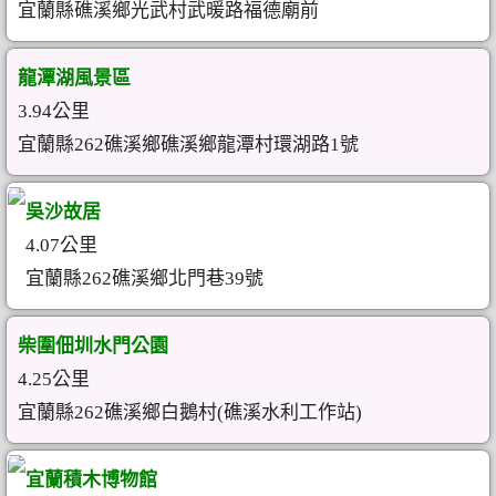
宜蘭縣礁溪鄉光武村武暖路福德廟前
龍潭湖風景區
3.94公里
宜蘭縣262礁溪鄉礁溪鄉龍潭村環湖路1號
吳沙故居
4.07公里
宜蘭縣262礁溪鄉北門巷39號
柴圍佃圳水門公園
4.25公里
宜蘭縣262礁溪鄉白鵝村(礁溪水利工作站)
宜蘭積木博物館