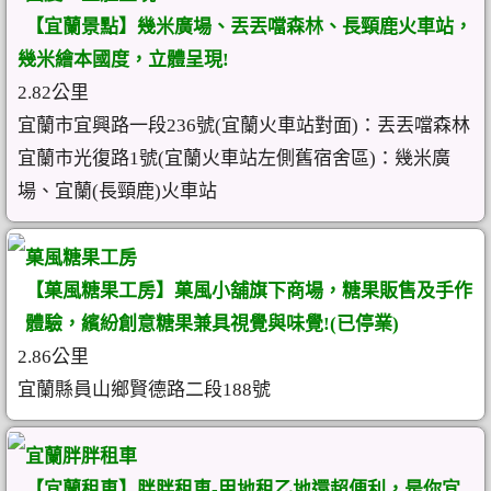
【宜蘭景點】幾米廣場、丟丟噹森林、長頸鹿火車站，
幾米繪本國度，立體呈現!
2.82公里
宜蘭市宜興路一段236號(宜蘭火車站對面)：丟丟噹森林
宜蘭市光復路1號(宜蘭火車站左側舊宿舍區)：幾米廣
場、宜蘭(長頸鹿)火車站
菓風糖果工房
【菓風糖果工房】菓風小舖旗下商場，糖果販售及手作
體驗，繽紛創意糖果兼具視覺與味覺!(已停業)
2.86公里
宜蘭縣員山鄉賢德路二段188號
宜蘭胖胖租車
【宜蘭租車】胖胖租車-甲地租乙地還超便利，是你宜