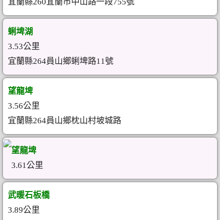
宜蘭縣260宜蘭市中山路一段755號
蜊埤湖
3.53公里
宜蘭縣264員山鄉蜊埤路11號
望龍埤
3.56公里
宜蘭縣264員山鄉枕山村坡城路
望龍埤
3.61公里
武暖石板橋
3.89公里