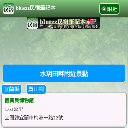
bluezz民宿筆記本
附近
水玥田畔附近景點
宜蘭縣
員山鄉
菌寶貝博物館
1.63公里
宜蘭縣宜蘭市梅洲一路22號