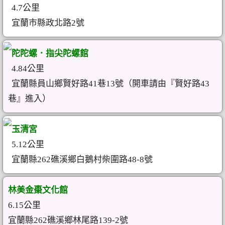
4.7公里
宜蘭市縣政北路2號
陀陀螺．指尖陀螺館
4.84公里
宜蘭縣員山鄉賢好路41巷13號（開車請由『賢好路43
巷』進入）
玉清宮
5.12公里
宜蘭縣262礁溪鄉白鵝村柴圍路48-8號
林美金棗文化館
6.15公里
宜蘭縣262礁溪鄉林尾路139-2號