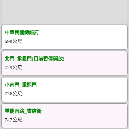
中華民國總統府
698公尺
北門_承恩門(目前暫停開放)
729公尺
小南門_重熙門
736公尺
重慶南路_書店街
747公尺