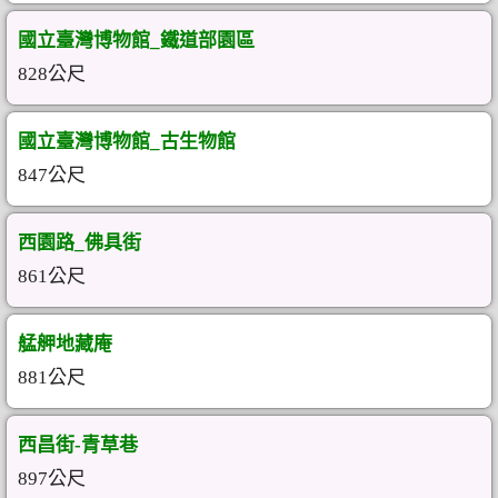
國立臺灣博物館_鐵道部園區
828公尺
國立臺灣博物館_古生物館
847公尺
西園路_佛具街
861公尺
艋舺地藏庵
881公尺
西昌街-青草巷
897公尺