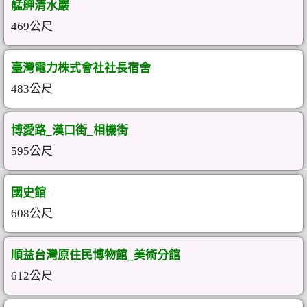
艋舺清水巖
469公尺
臺灣電力株式會社社長宿舍
483公尺
博愛路_漢口街_相機街
595公尺
國史館
608公尺
順益台灣原住民博物館_美術分館
612公尺