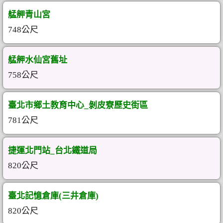
艋舺青山宮
748公尺
艋舺水仙宮舊址
758公尺
臺北市鄉土教育中心_剝皮寮歷史街區
781公尺
捷運北門站_台北鐵道局
820公尺
臺北記憶倉庫(三井倉庫)
820公尺