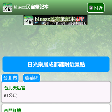
bluezz民宿筆記本
附近
日光樂居成都館附近景點
台北市
萬華區
台北天后宮
61公尺
西門紅樓