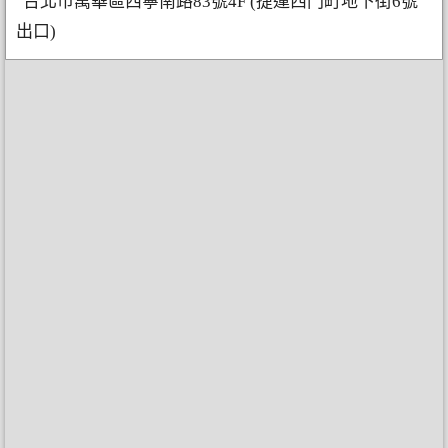
台北市萬華區西寧南路83號4F (捷運西門町地下街6號
出口)