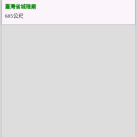
臺灣省城隍廟
685公尺