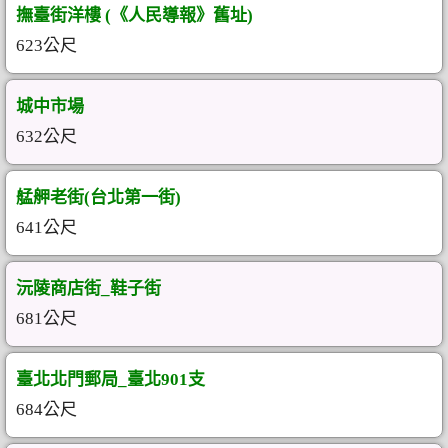
撫臺街洋樓 (《人民導報》舊址)
623公尺
城中市場
632公尺
艋舺老街(台北第一街)
641公尺
沅陵商店街_鞋子街
681公尺
臺北北門郵局_臺北901支
684公尺