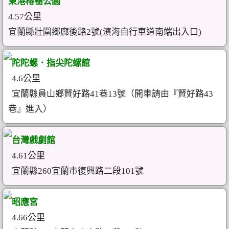
東港榕樹公園
4.57公里
宜蘭縣壯圍鄉廍後路2號(濱海自行車道南端出入口)
陀陀螺．指尖陀螺館
4.6公里
宜蘭縣員山鄉賢好路41巷13號（開車請由『賢好路43
巷』進入）
台灣戲劇館
4.61公里
宜蘭縣260宜蘭市復興路二段101號
昭應宮
4.66公里