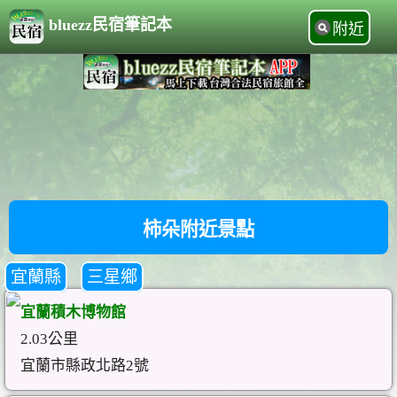
bluezz民宿筆記本
附近
柿朵附近景點
宜蘭縣
三星鄉
宜蘭積木博物館
2.03公里
宜蘭市縣政北路2號