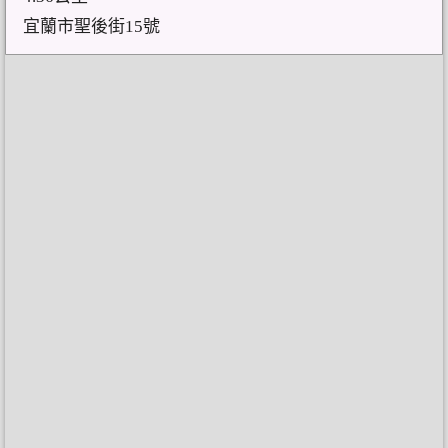
宜蘭市聖後街15號