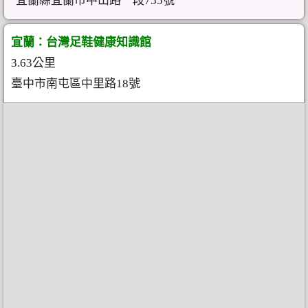
宜蘭縣宜蘭市中山路一段755號
宜蘭：台灣足鞋健康知識館
3.63公里
臺中市南屯區中里路18號