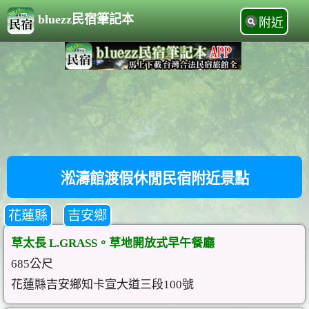
bluezz民宿筆記本
附近
淞濤館渡假休閒民宿附近景點
花蓮縣
吉安鄉
草太長 L.GRASS。草地開放式早午餐廳
685公尺
花蓮縣吉安鄉知卡宣大道三段100號