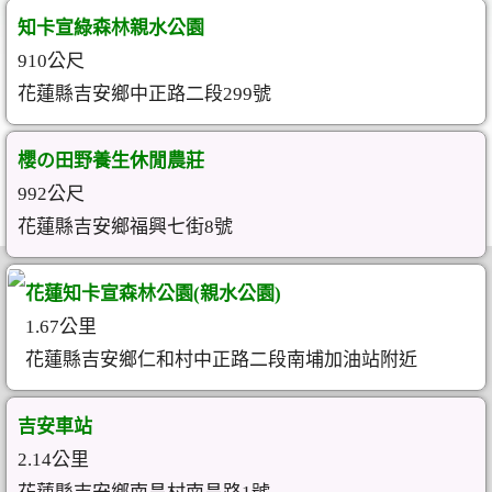
知卡宣綠森林親水公園
910公尺
花蓮縣吉安鄉中正路二段299號
櫻の田野養生休閒農莊
992公尺
花蓮縣吉安鄉福興七街8號
花蓮知卡宣森林公園(親水公園)
1.67公里
花蓮縣吉安鄉仁和村中正路二段南埔加油站附近
吉安車站
2.14公里