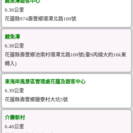
鯉魚潭遊客中心
6.36公里
花蓮縣974壽豐鄉環潭北路100號
鯉魚潭
6.38公里
花蓮縣壽豐鄉池南村環潭北路100號(臺9丙線大約16k東
轉入)
東海岸風景區管理處花蓮及遊客中心
6.39公里
花蓮縣壽豐鄉鹽寮村大坑5號
介壽新村
6.46公里