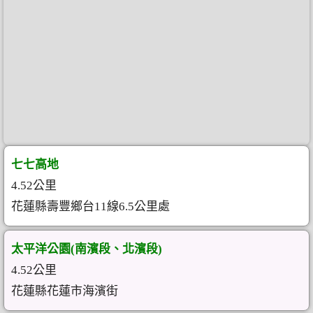
七七高地
4.52公里
花蓮縣壽豐鄉台11線6.5公里處
太平洋公園(南濱段、北濱段)
4.52公里
花蓮縣花蓮市海濱街