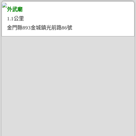
外武廟
1.1公里
金門縣893金城鎮光前路86號