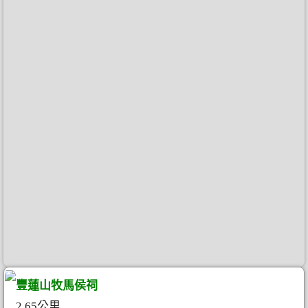
豐蓮山牧馬侯祠
2.65公里