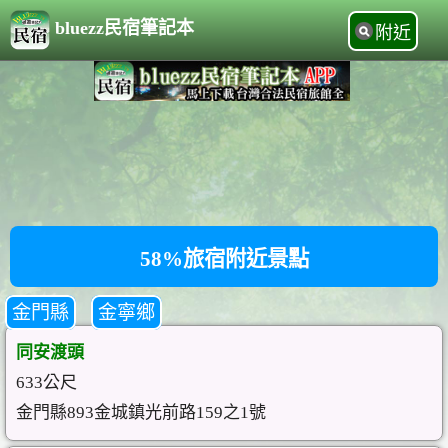
bluezz民宿筆記本
附近
58%旅宿附近景點
金門縣
金寧鄉
同安渡頭
633公尺
金門縣893金城鎮光前路159之1號