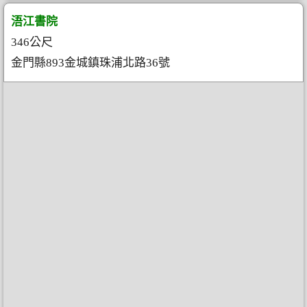
浯江書院
346公尺
金門縣893金城鎮珠浦北路36號