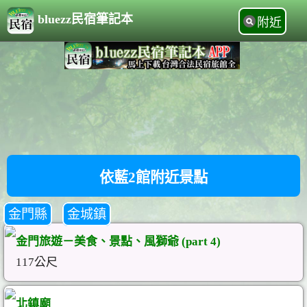
bluezz民宿筆記本
附近
依藍2館附近景點
金門縣
金城鎮
金門旅遊－美食、景點、風獅爺 (part 4)
117公尺
北鎮廟