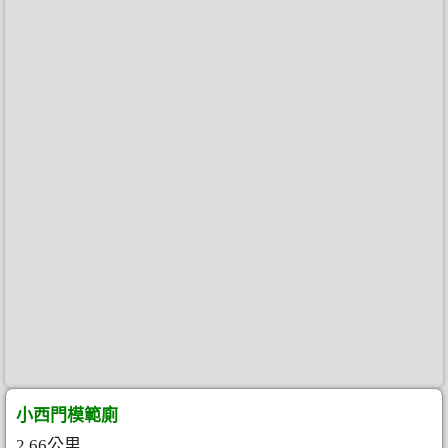
小西門模範廁
2.66公里