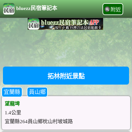
bluezz民宿筆記本
附近
拓林附近景點
宜蘭縣
員山鄉
望龍埤
1.4公里
宜蘭縣264員山鄉枕山村坡城路