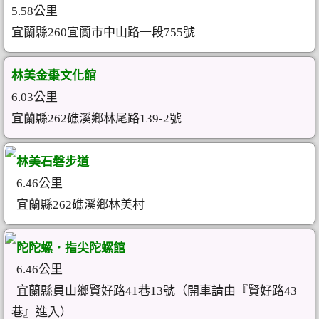
5.58公里
宜蘭縣260宜蘭市中山路一段755號
林美金棗文化館
6.03公里
宜蘭縣262礁溪鄉林尾路139-2號
林美石磐步道
6.46公里
宜蘭縣262礁溪鄉林美村
陀陀螺．指尖陀螺館
6.46公里
宜蘭縣員山鄉賢好路41巷13號（開車請由『賢好路43
巷』進入）