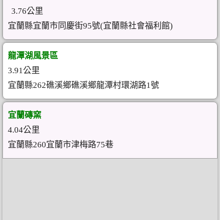
3.76公里
宜蘭縣宜蘭市同慶街95號(宜蘭縣社會福利館)
龍潭湖風景區
3.91公里
宜蘭縣262礁溪鄉礁溪鄉龍潭村環湖路1號
宜蘭磚窯
4.04公里
宜蘭縣260宜蘭市津梅路75巷