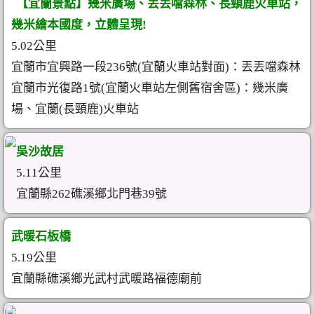
【宜蘭景點】幾米廣場、丟丟噹森林、長頸鹿火車站，
幾米繪本國度，立體呈現!
5.02公里
宜蘭市宜興路一段236號(宜蘭火車站對面)：丟丟噹森林
宜蘭市光復路1號(宜蘭火車站左側舊宿舍區)：幾米廣
場、宜蘭(長頸鹿)火車站
吳沙故居
5.11公里
宜蘭縣262礁溪鄉北門巷39號
武暖石板橋
5.19公里
宜蘭縣礁溪鄉光武村武暖路福德廟前