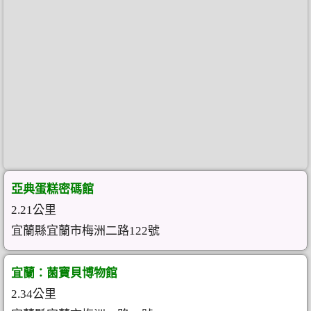
亞典蛋糕密碼館
2.21公里
宜蘭縣宜蘭市梅洲二路122號
宜蘭：菌寶貝博物館
2.34公里