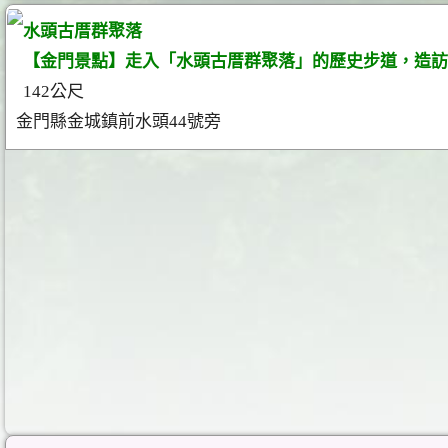
水頭古厝群聚落
【金門景點】走入「水頭古厝群聚落」的歷史步道，造訪
142公尺
金門縣金城鎮前水頭44號旁