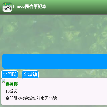
bluezz民宿筆記本
金門縣
金城鎮
得月樓
13公尺
金門縣893金城鎮前水頭45號