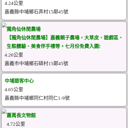
4.24公里
嘉義縣中埔鄉石弄村15鄰45號
獨角仙休閒農場
【獨角仙休閒農場】嘉義親子農場，大草皮、遊戲區、
生態體驗、美食伴手禮等。七月份免費入園!
4.26公里
嘉義市中埔鄉石硦村15鄰45號
中埔遊客中心
4.65公里
嘉義縣中埔鄉同仁村同仁1-9號
蕭萬長文物館
4.72公里