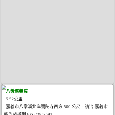
八獎溪義渡
5.52公里
嘉義市八掌溪北岸彌陀寺西方 500 公尺。請洽:嘉義市
觀光旅遊網 (05)2294-593