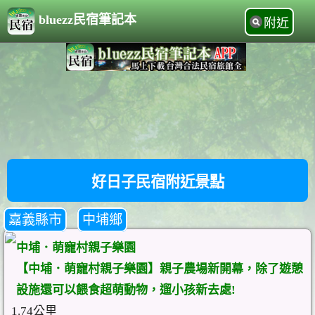
bluezz民宿筆記本
附近
好日子民宿附近景點
嘉義縣市
中埔鄉
中埔．萌寵村親子樂園
【中埔．萌寵村親子樂園】親子農場新開幕，除了遊憩
設施還可以餵食超萌動物，遛小孩新去處!
1.74公里