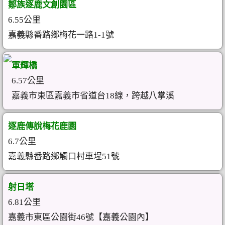
鄒族逐鹿文創園區
6.55公里
嘉義縣番路鄉梅花一路1-1號
軍輝橋
6.57公里
嘉義市東區嘉義市省道台18線，跨越八掌溪
逐鹿傳說梅花鹿園
6.7公里
嘉義縣番路鄉觸口村車埕51號
射日塔
6.81公里
嘉義市東區公園街46號【嘉義公園內】