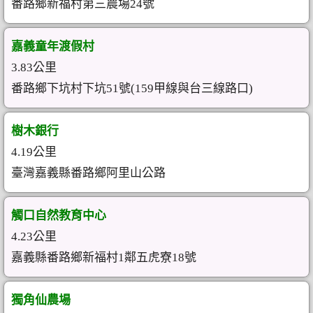
番路鄉新福村第三農場24號
嘉義童年渡假村
3.83公里
番路鄉下坑村下坑51號(159甲線與台三線路口)
樹木銀行
4.19公里
臺灣嘉義縣番路鄉阿里山公路
觸口自然教育中心
4.23公里
嘉義縣番路鄉新福村1鄰五虎寮18號
獨角仙農場