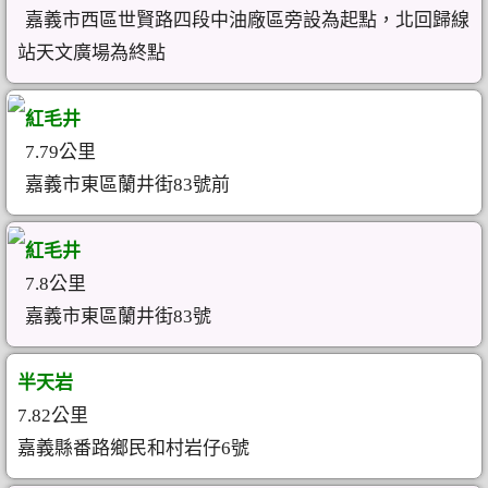
嘉義市西區世賢路四段中油廠區旁設為起點，北回歸線
站天文廣場為終點
紅毛井
7.79公里
嘉義市東區蘭井街83號前
紅毛井
7.8公里
嘉義市東區蘭井街83號
半天岩
7.82公里
嘉義縣番路鄉民和村岩仔6號