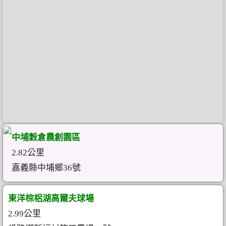
中埔穀倉農創園區
2.82公里
嘉義縣中埔鄉36號
東洋棕梠湖高爾夫球場
2.99公里