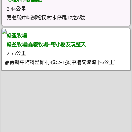
巧楓村休閒園區
2.44公里
嘉義縣中埔鄉裕民村水仔尾17之8號
綠盈牧場
綠盈牧場|嘉義牧場~帶小朋友玩整天
2.65公里
嘉義縣中埔鄉鹽館村4鄰2-3號(中埔交流道下6公里)