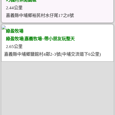
巧楓村休閒園區
2.44公里
嘉義縣中埔鄉裕民村水仔尾17之8號
綠盈牧場
綠盈牧場|嘉義牧場~帶小朋友玩整天
2.65公里
嘉義縣中埔鄉鹽館村4鄰2-3號(中埔交流道下6公里)