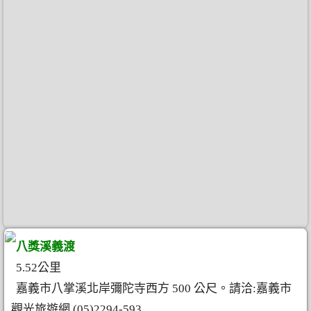
八獎溪義渡
5.52公里
嘉義市八掌溪北岸彌陀寺西方 500 公尺。請洽:嘉義市
觀光旅遊網 (05)2294-593