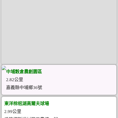
中埔穀倉農創園區
2.82公里
嘉義縣中埔鄉36號
東洋棕梠湖高爾夫球場
2.99公里