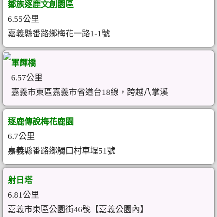
鄒族逐鹿文創園區
6.55公里
嘉義縣番路鄉梅花一路1-1號
軍輝橋
6.57公里
嘉義市東區嘉義市省道台18線，跨越八掌溪
逐鹿傳說梅花鹿園
6.7公里
嘉義縣番路鄉觸口村車埕51號
射日塔
6.81公里
嘉義市東區公園街46號【嘉義公園內】