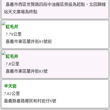
嘉義市西區世賢路四段中油廠區旁設為起點，北回歸線
站天文廣場為終點
紅毛井
7.79公里
嘉義市東區蘭井街83號前
紅毛井
7.8公里
嘉義市東區蘭井街83號
半天岩
7.82公里
嘉義縣番路鄉民和村岩仔6號