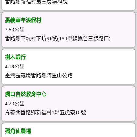
番路鄉新福村第三農場24號
嘉義童年渡假村
3.83公里
番路鄉下坑村下坑51號(159甲線與台三線路口)
樹木銀行
4.19公里
臺灣嘉義縣番路鄉阿里山公路
觸口自然教育中心
4.23公里
嘉義縣番路鄉新福村1鄰五虎寮18號
獨角仙農場