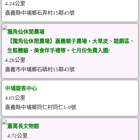
4.24公里
嘉義縣中埔鄉石弄村15鄰45號
獨角仙休閒農場
【獨角仙休閒農場】嘉義親子農場，大草皮、遊戲區、
生態體驗、美食伴手禮等。七月份免費入園!
4.26公里
嘉義市中埔鄉石硦村15鄰45號
中埔遊客中心
4.65公里
嘉義縣中埔鄉同仁村同仁1-9號
蕭萬長文物館
4.72公里