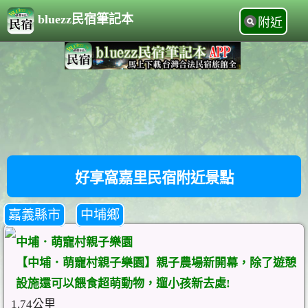
bluezz民宿筆記本
附近
好享窩嘉里民宿附近景點
嘉義縣市
中埔鄉
中埔．萌寵村親子樂園
【中埔．萌寵村親子樂園】親子農場新開幕，除了遊憩
設施還可以餵食超萌動物，遛小孩新去處!
1.74公里