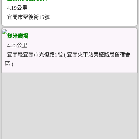
4.19公里
宜蘭市聖後街15號
幾米廣場
4.25公里
宜蘭縣宜蘭市光復路1號 ( 宜蘭火車站旁鐵路局舊宿舍
區 )