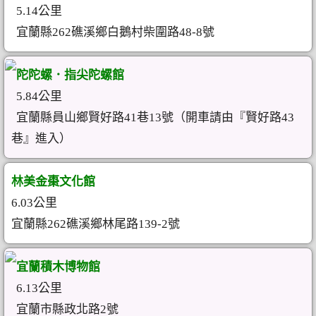
5.14公里
宜蘭縣262礁溪鄉白鵝村柴圍路48-8號
陀陀螺．指尖陀螺館
5.84公里
宜蘭縣員山鄉賢好路41巷13號（開車請由『賢好路43
巷』進入）
林美金棗文化館
6.03公里
宜蘭縣262礁溪鄉林尾路139-2號
宜蘭積木博物館
6.13公里
宜蘭市縣政北路2號