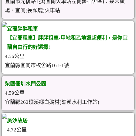
宜蘭市光復路1號(宜蘭火車站左側舊宿舍區)：幾米廣
場、宜蘭(長頸鹿)火車站
宜蘭胖胖租車
【宜蘭租車】胖胖租車-甲地租乙地還超便利，是你宜
蘭自由行的好選擇!
4.56公里
宜蘭縣宜蘭市校舍路161-1號
柴圍佃圳水門公園
4.59公里
宜蘭縣262礁溪鄉白鵝村(礁溪水利工作站)
吳沙故居
4.72公里