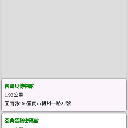
菌寶貝博物館
1.93公里
宜蘭縣260宜蘭市梅州一路22號
亞典蛋糕密碼館