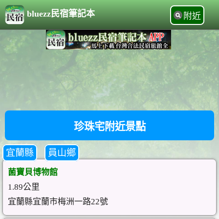
bluezz民宿筆記本
附近
珍珠宅附近景點
宜蘭縣
員山鄉
菌寶貝博物館
1.89公里
宜蘭縣宜蘭市梅洲一路22號