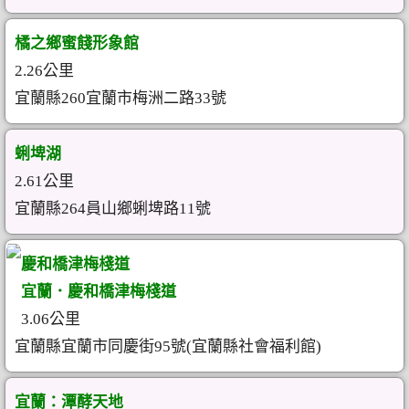
橘之鄉蜜餞形象館
2.26公里
宜蘭縣260宜蘭市梅洲二路33號
蜊埤湖
2.61公里
宜蘭縣264員山鄉蜊埤路11號
慶和橋津梅棧道
宜蘭．慶和橋津梅棧道
3.06公里
宜蘭縣宜蘭市同慶街95號(宜蘭縣社會福利館)
宜蘭：潭酵天地