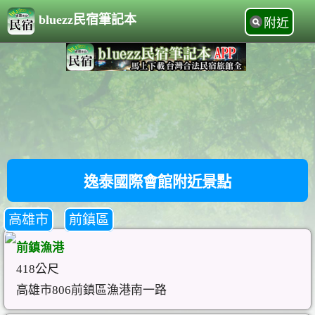
bluezz民宿筆記本
附近
逸泰國際會館附近景點
高雄市
前鎮區
前鎮漁港
418公尺
高雄市806前鎮區漁港南一路