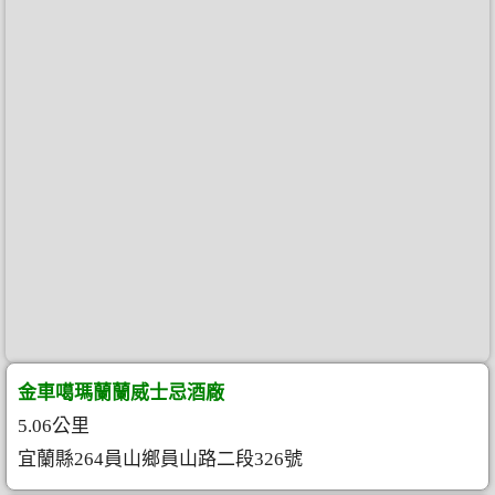
金車噶瑪蘭蘭威士忌酒廠
5.06公里
宜蘭縣264員山鄉員山路二段326號