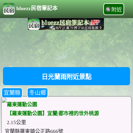
bluezz民宿筆記本
附近
日光蘭雨附近景點
宜蘭縣
冬山鄉
羅東運動公園
【羅東運動公園】宜蘭|都市裡的世外桃源
2.15公里
宜蘭縣羅東鎮公正路666號