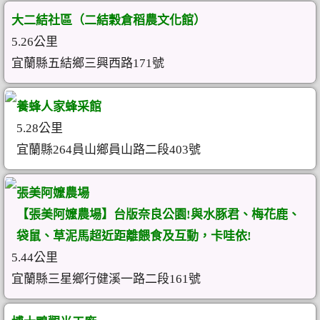
大二結社區（二結穀倉稻農文化館）
5.26公里
宜蘭縣五結鄉三興西路171號
養蜂人家蜂采館
5.28公里
宜蘭縣264員山鄉員山路二段403號
張美阿嬤農場
【張美阿嬤農場】台版奈良公園!與水豚君、梅花鹿、
袋鼠、草泥馬超近距離餵食及互動，卡哇依!
5.44公里
宜蘭縣三星鄉行健溪一路二段161號