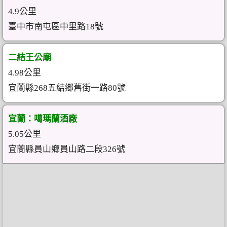
4.9公里
臺中市南屯區中里路18號
二結王公廟
4.98公里
宜蘭縣268五結鄉舊街一路80號
宜蘭：噶瑪蘭酒廠
5.05公里
宜蘭縣員山鄉員山路二段326號