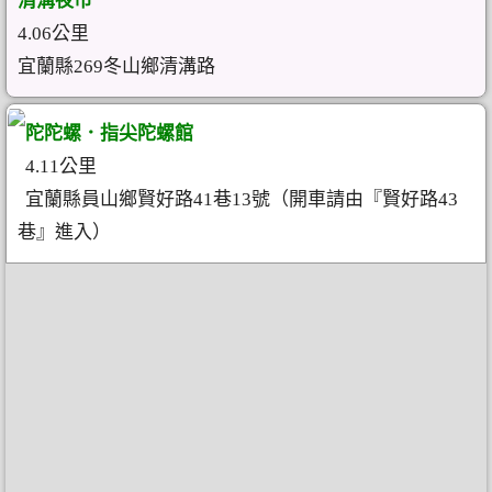
清溝夜市
4.06公里
宜蘭縣269冬山鄉清溝路
陀陀螺．指尖陀螺館
4.11公里
宜蘭縣員山鄉賢好路41巷13號（開車請由『賢好路43
巷』進入）