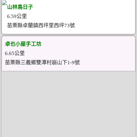
山林鳥日子
6.59公里
苗栗縣卓蘭鎮西坪里西坪73號
卓也小屋手工坊
6.65公里
苗栗縣三義鄉雙潭村崩山下1-9號