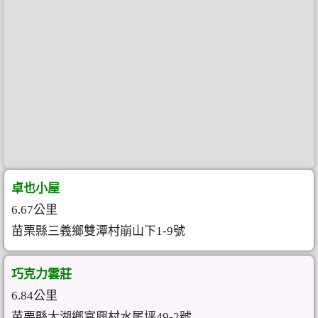
卓也小屋
6.67公里
苗栗縣三義鄉雙潭村崩山下1-9號
巧克力雲莊
6.84公里
苗栗縣大湖鄉富興村水尾坪49-2號