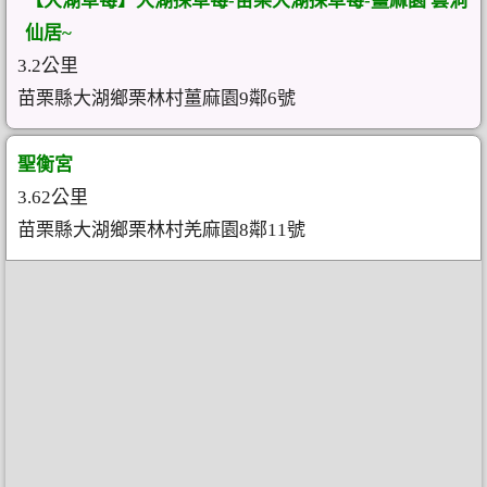
【大湖草莓】大湖採草莓-苗栗大湖採草莓-薑麻園 雲洞
仙居~
3.2公里
苗栗縣大湖鄉栗林村薑麻園9鄰6號
聖衡宮
3.62公里
苗栗縣大湖鄉栗林村羌麻園8鄰11號