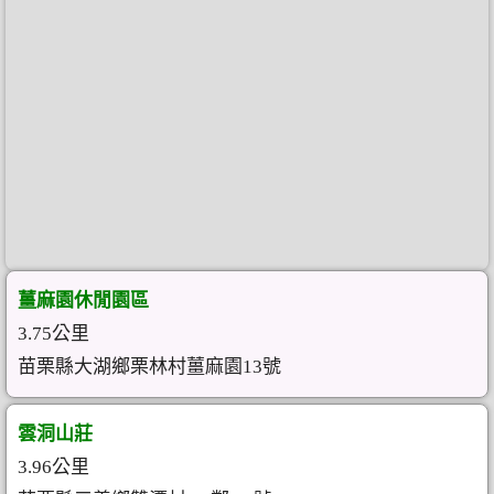
薑麻園休閒園區
3.75公里
苗栗縣大湖鄉栗林村薑麻園13號
雲洞山莊
3.96公里