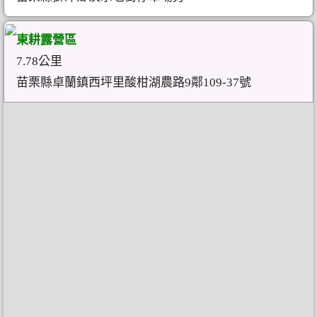
東耕露營區
7.78公里
苗栗縣卓蘭鎮西坪里酸柑湖農路9鄰109-37號