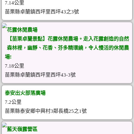
7.14公里
苗栗縣卓蘭鎮西坪里西坪43之3號
花露休閒農場
【苗栗卓蘭景點】花露休閒農場。走入花露創造的自然
森林裡，幽靜、花香、芬多精環繞，令人慢活的休閒農
場!
7.18公里
苗栗縣卓蘭鎮西坪里西坪43-3號
泰安出火部落廣場
7.2公里
苗栗縣泰安鄉中興村3鄰長橋25之1號
藍天嶺露營區