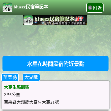
bluezz民宿筆記本
附近
水星花時間民宿附近景點
苗栗縣
大湖鄉
大窩生態園區
2.56公里
苗栗縣大湖鄉大寮村大窩21號