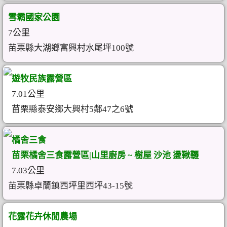
雪霸國家公園
7公里
苗栗縣大湖鄉富興村水尾坪100號
遊牧民族露營區
7.01公里
苗栗縣泰安鄉大興村5鄰47之6號
橘舍三食
苗栗橘舍三食露營區|山里廚房 ~ 樹屋 沙池 盪鞦韆
7.03公里
苗栗縣卓蘭鎮西坪里西坪43-15號
花露花卉休閒農場