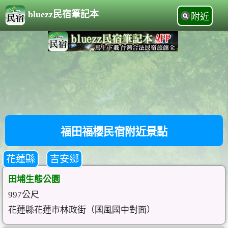
bluezz民宿筆記本
附近
福田福櫻民宿附近景點
花蓮縣
吉安鄉
田埔生態公園
997公尺
花蓮縣花蓮市林政街（國風國中對面）