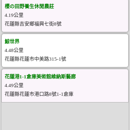
櫻の田野養生休閒農莊
4.19公里
花蓮縣吉安鄉福興七街8號
鯨世界
4.48公里
花蓮縣花蓮市中美路315-1號
花蓮港1-1倉庫美術館維納斯藝廊
4.49公里
花蓮縣花蓮市港口路8號1-1倉庫