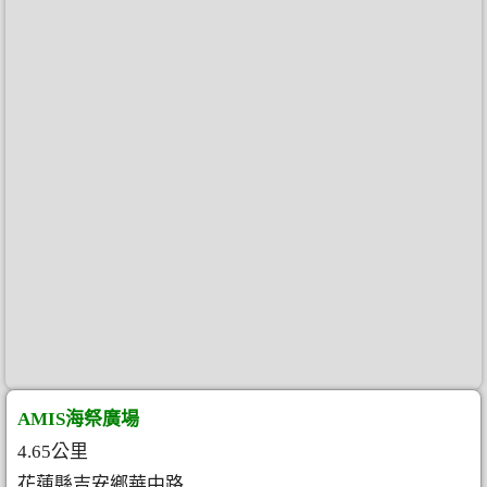
AMIS海祭廣場
4.65公里
花蓮縣吉安鄉華中路