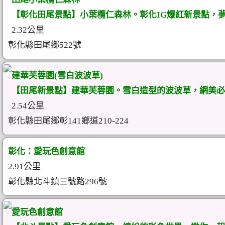
【彰化田尾景點】小葉欖仁森林。彰化IG爆紅新景點，夢
2.32公里
彰化縣田尾鄉522號
建華芙蓉園(雪白波波草)
【田尾新景點】建華芙蓉園。雪白造型的波波草，網美必拍
2.54公里
彰化縣田尾鄉彰141鄉道210-224
彰化：愛玩色創意館
2.91公里
彰化縣北斗鎮三號路296號
愛玩色創意館