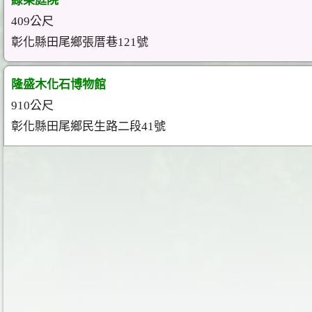
綠果庭院
409公尺
彰化縣田尾鄉張厝巷121號
隆盛木化石博物館
910公尺
彰化縣田尾鄉民生路二段41號