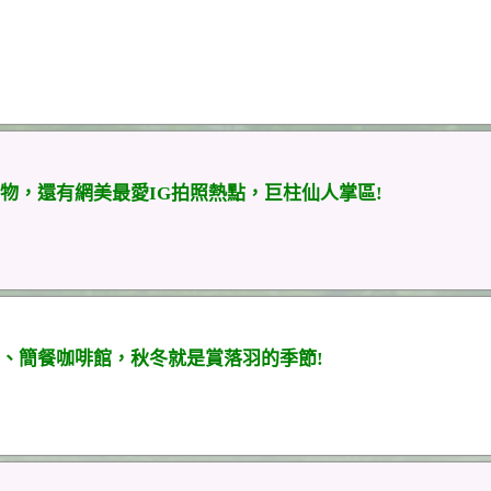
物，還有網美最愛IG拍照熱點，巨柱仙人掌區!
、簡餐咖啡館，秋冬就是賞落羽的季節!