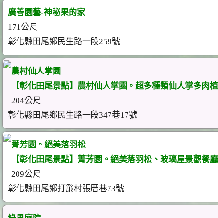
廣善園藝-神秘果的家
171公尺
彰化縣田尾鄉民生路一段259號
農村仙人掌園
【彰化田尾景點】農村仙人掌園。超多種類仙人掌多肉植
204公尺
彰化縣田尾鄉民生路一段347巷17號
菁芳園。絕美落羽松
【彰化田尾景點】菁芳園。絕美落羽松、玻璃屋景觀餐廳
209公尺
彰化縣田尾鄉打簾村張厝巷73號