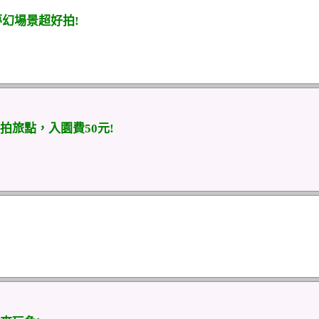
幻場景超好拍!
旅點，入園費50元!