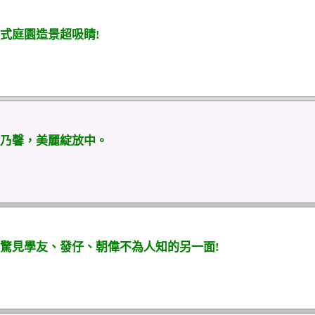
式庭園造景超吸睛!
乃馨，美麗綻放中。
驚見學友、發仔、朝偉不為人知的另一面!