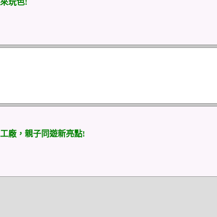
來玩色!
工廠，親子同遊新亮點!