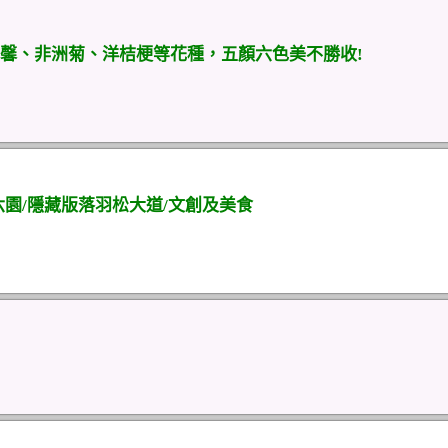
馨、非洲菊、洋桔梗等花種，五顏六色美不勝收!
園/隱藏版落羽松大道/文創及美食