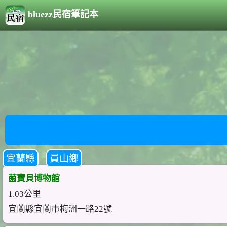
bluezz民宿筆記本
宜蘭縣
員山鄉
菌寶貝博物館
1.03公里
宜蘭縣宜蘭市梅洲一路22號