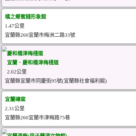
橘之鄉蜜餞形象館
1.47公里
宜蘭縣260宜蘭市梅洲二路33號
慶和橋津梅棧道
宜蘭．慶和橋津梅棧道
2.02公里
宜蘭縣宜蘭市同慶街95號(宜蘭縣社會福利館)
宜蘭磚窯
2.31公里
宜蘭縣260宜蘭市津梅路75巷