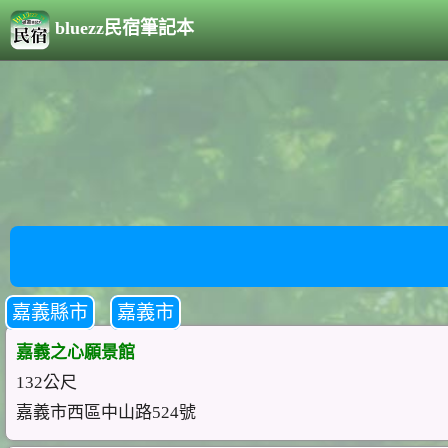
bluezz民宿筆記本
嘉義縣市
嘉義市
嘉義之心願景館
132公尺
嘉義市西區中山路524號