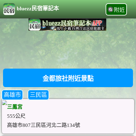
bluezz民宿筆記本
附近
金都旅社附近景點
高雄市
三民區
三鳳宮
555公尺
高雄市807三民區河北二路134號