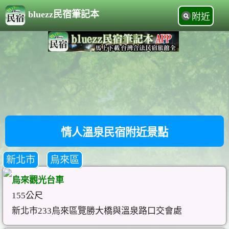
bluezz民宿筆記本
附近
情人溫泉民宿附近景點
新北市
烏來區
烏來觀光台車
155公尺
新北市233烏來區覽勝大橋與溫泉路口交會處