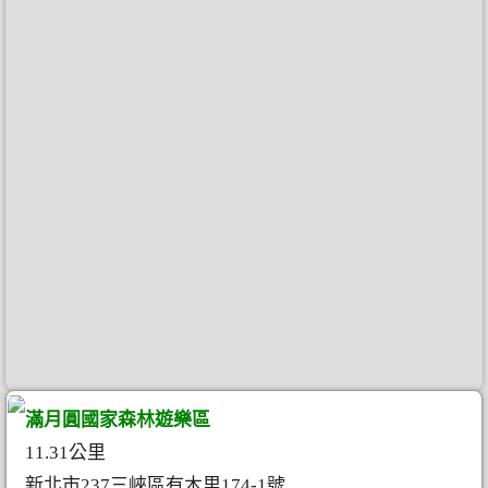
滿月圓國家森林遊樂區
11.31公里
新北市237三峽區有木里174-1號