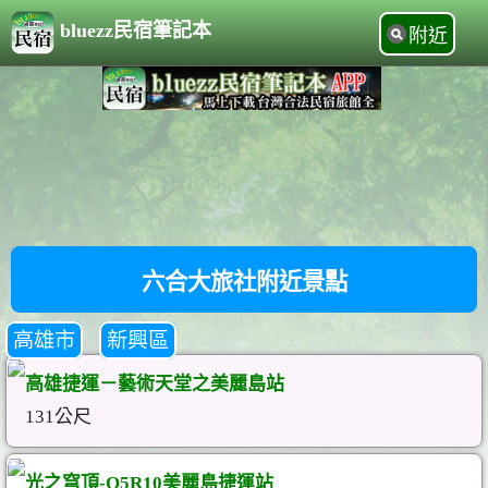
bluezz民宿筆記本
附近
六合大旅社附近景點
高雄市
新興區
高雄捷運－藝術天堂之美麗島站
131公尺
光之穹頂-O5R10美麗島捷運站