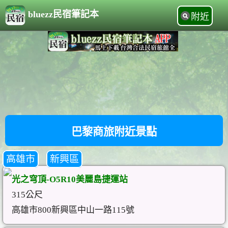
bluezz民宿筆記本
附近
巴黎商旅附近景點
高雄市
新興區
光之穹頂-O5R10美麗島捷運站
315公尺
高雄市800新興區中山一路115號