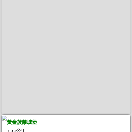
黃金菠蘿城堡
2.33公里