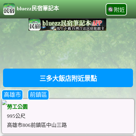
bluezz民宿筆記本
附近
三多大飯店附近景點
高雄市
前鎮區
勞工公園
995公尺
高雄市806前鎮區中山三路