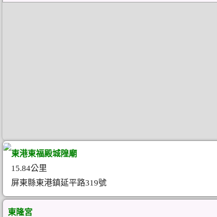
東港東福殿城隍廟
15.84公里
屏東縣東港鎮延平路319號
東隆宮