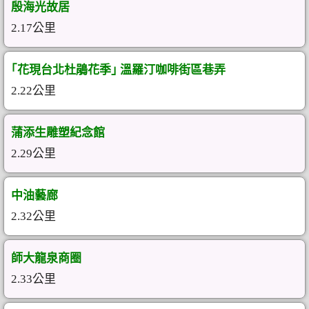
殷海光故居
2.17公里
｢花現台北杜鵑花季｣ 溫羅汀咖啡街區巷弄
2.22公里
蒲添生雕塑紀念館
2.29公里
中油藝廊
2.32公里
師大龍泉商圈
2.33公里