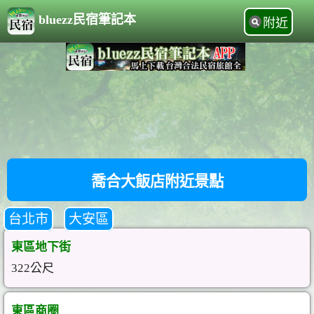
bluezz民宿筆記本
附近
喬合大飯店附近景點
台北市
大安區
東區地下街
322公尺
東區商圈