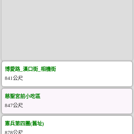
博愛路_漢口街_相機街
841公尺
慈聖宮前小吃區
847公尺
憲兵第四團(舊址)
878公尺