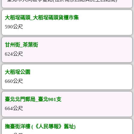
大稻埕碼頭_大稻埕碼頭貨櫃市集
590公尺
甘州街_茶葉街
624公尺
大稻埕公園
660公尺
臺北北門郵局_臺北901支
664公尺
撫臺街洋樓 (《人民導報》舊址)