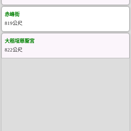
赤峰街
819公尺
大稻埕慈聖宮
822公尺