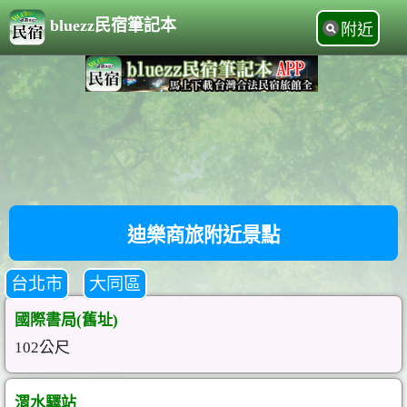
bluezz民宿筆記本
附近
迪樂商旅附近景點
台北市
大同區
國際書局(舊址)
102公尺
渭水驛站