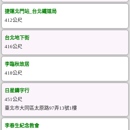
捷運北門站_台北鐵道局
412公尺
台北地下街
416公尺
李臨秋故居
418公尺
日星鑄字行
451公尺
臺北市大同區太原路97弄13號1樓
李春生紀念教會