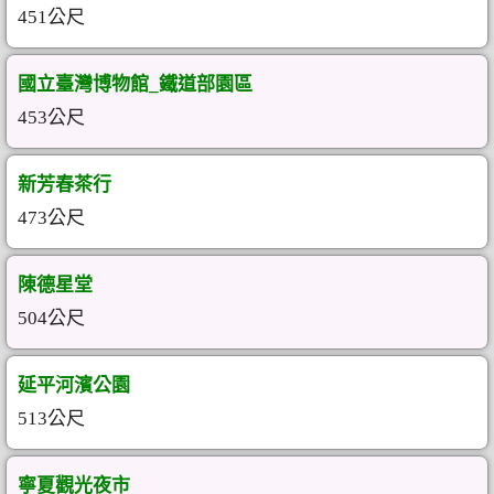
451公尺
國立臺灣博物館_鐵道部園區
453公尺
新芳春茶行
473公尺
陳德星堂
504公尺
延平河濱公園
513公尺
寧夏觀光夜市