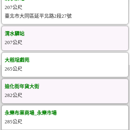
207公尺
臺北市大同區延平北路2段27號
渭水驛站
207公尺
大稻埕戲苑
265公尺
迪化街年貨大街
282公尺
永樂布業商場_永樂市場
285公尺