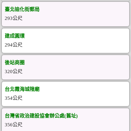
臺北迪化街郵局
293公尺
建成圓環
294公尺
後站商圈
320公尺
台北霞海城隍廟
354公尺
台灣省政治建設協會辦公處(舊址)
356公尺