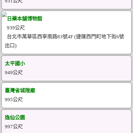
931公尺
日藥本舖博物館
939公尺
台北市萬華區西寧南路83號4F (捷運西門町地下街6號
出口)
太平國小
949公尺
臺灣省城隍廟
995公尺
逸仙公園
997公尺