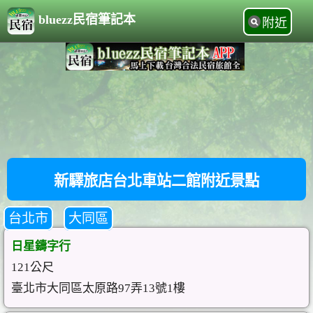
bluezz民宿筆記本
附近
新驛旅店台北車站二館附近景點
台北市
大同區
日星鑄字行
121公尺
臺北市大同區太原路97弄13號1樓