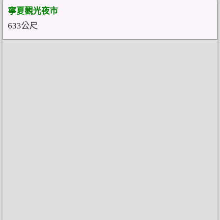
寧夏觀光夜市
633公尺