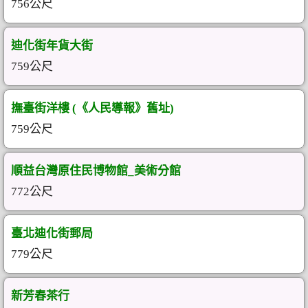
756公尺
迪化街年貨大街
759公尺
撫臺街洋樓 (《人民導報》舊址)
759公尺
順益台灣原住民博物館_美術分館
772公尺
臺北迪化街郵局
779公尺
新芳春茶行