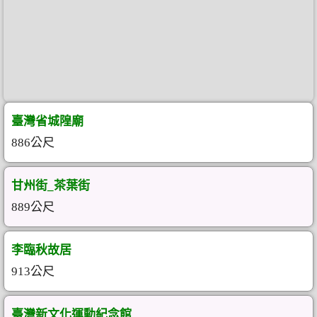
臺灣省城隍廟
886公尺
甘州街_茶葉街
889公尺
李臨秋故居
913公尺
臺灣新文化運動紀念館