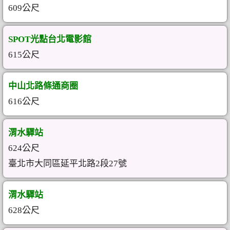
609公尺
SPOT光點台北電影館
615公尺
中山北路條通商圈
616公尺
渭水驛站
624公尺
臺北市大同區延平北路2段27號
渭水驛站
628公尺