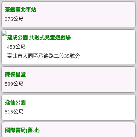
臺鐵臺北車站
376公尺
建成公園 共融式兒童遊戲場
453公尺
臺北市大同區承德路二段35號旁
陳德星堂
509公尺
逸仙公園
515公尺
國際書局(舊址)