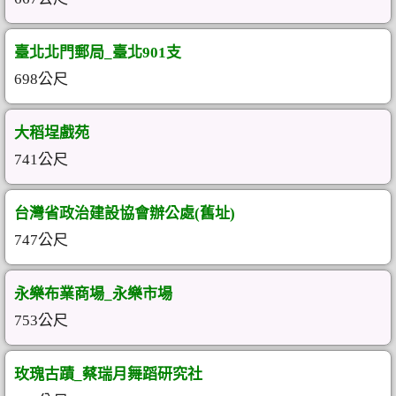
臺北北門郵局_臺北901支
698公尺
大稻埕戲苑
741公尺
台灣省政治建設協會辦公處(舊址)
747公尺
永樂布業商場_永樂市場
753公尺
玫瑰古蹟_蔡瑞月舞蹈研究社