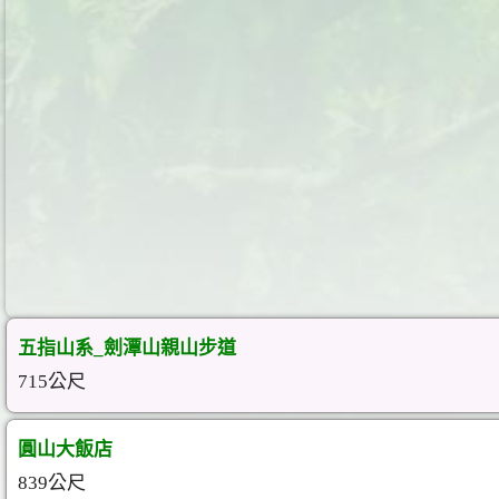
五指山系_劍潭山親山步道
715公尺
圓山大飯店
839公尺