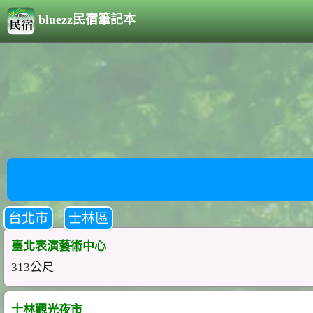
bluezz民宿筆記本
台北市
士林區
臺北表演藝術中心
313公尺
士林觀光夜市