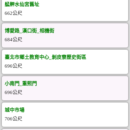
艋舺水仙宮舊址
662公尺
博愛路_漢口街_相機街
684公尺
臺北市鄉土教育中心_剝皮寮歷史街區
696公尺
小南門_重熙門
696公尺
城中市場
706公尺