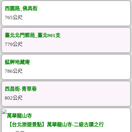
西園路_佛具街
765公尺
臺北北門郵局_臺北901支
779公尺
艋舺地藏庵
786公尺
西昌街-青草巷
802公尺
萬華龍山寺
【台北旅遊景點】萬華龍山寺-二級古蹟之行