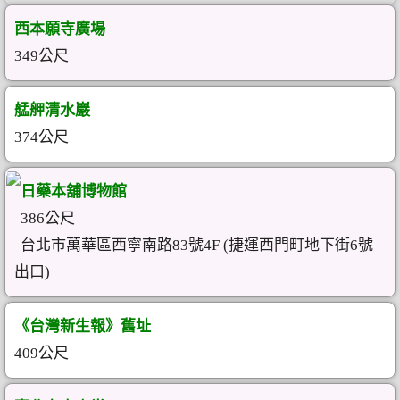
西本願寺廣場
349公尺
艋舺清水巖
374公尺
日藥本舖博物館
386公尺
台北市萬華區西寧南路83號4F (捷運西門町地下街6號
出口)
《台灣新生報》舊址
409公尺