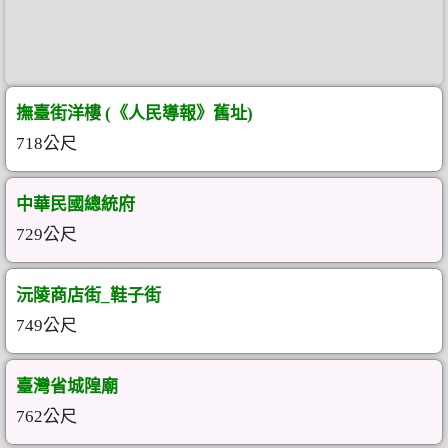
撫臺街洋樓 (《人民導報》舊址)
718公尺
中華民國總統府
729公尺
沅陵商店街_鞋子街
749公尺
臺灣省城隍廟
762公尺