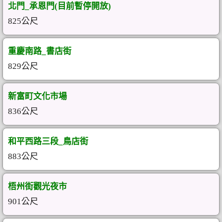
北門_承恩門(目前暫停開放)
825公尺
重慶南路_書店街
829公尺
新富町文化市場
836公尺
和平西路三段_鳥店街
883公尺
梧州街觀光夜市
901公尺