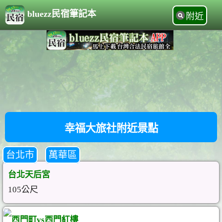
bluezz民宿筆記本
附近
幸福大旅社附近景點
台北市
萬華區
台北天后宮
105公尺
西門町vs西門紅樓