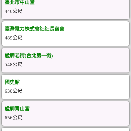
臺北市中山堂
446公尺
臺灣電力株式會社社長宿舍
489公尺
艋舺老街(台北第一街)
548公尺
國史館
630公尺
艋舺青山宮
656公尺