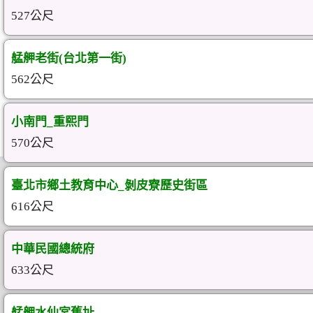
527公尺
艋舺老街(台北第一街)
562公尺
小南門_重熙門
570公尺
臺北市鄉土教育中心_剝皮寮歷史街區
616公尺
中華民國總統府
633公尺
艋舺水仙宮舊址