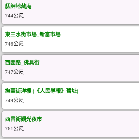
艋舺地藏庵
744公尺
東三水街市場_新富市場
746公尺
西園路_佛具街
747公尺
撫臺街洋樓 (《人民導報》舊址)
749公尺
西昌街觀光夜市
761公尺