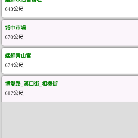
643公尺
城中市場
670公尺
艋舺青山宮
674公尺
博愛路_漢口街_相機街
687公尺