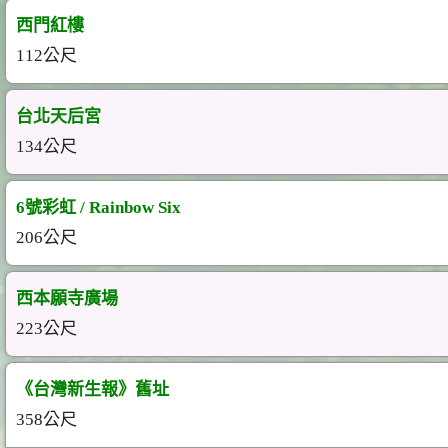
西門紅樓
112公尺
台北天后宮
134公尺
6號彩虹 / Rainbow Six
206公尺
西本願寺廣場
223公尺
《台灣新生報》舊址
358公尺