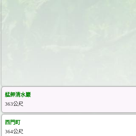
艋舺清水巖
363公尺
西門町
364公尺