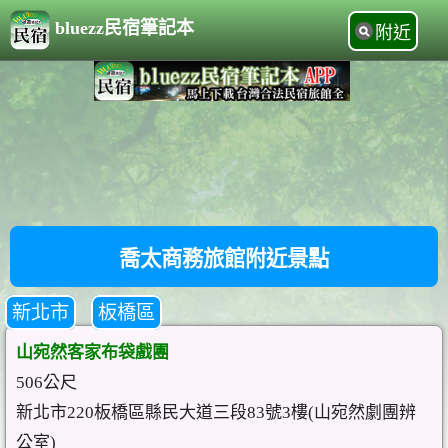
bluezz民宿筆記本
附近
喬太商務旅館附近景點
新北市
板橋區
山宛然客家布袋戲團
506公尺
新北市220板橋區縣民大道三段83號3樓(山宛然劇團辨
公室)